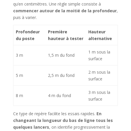
qu’en centimètres. Une règle simple consiste à
commencer autour de la moitié de la profondeur
,
puis à varier.
Profondeur
Première
Hauteur
du poste
hauteur à tester
alternative
1 m sous la
3 m
1,5 m du fond
surface
2 m sous la
5 m
2,5 m du fond
surface
3 m sous la
8 m
4 m du fond
surface
Ce type de repère facilite les essais rapides.
En
changeant la longueur du bas de ligne tous les
quelques lancers
, on identifie progressivement la