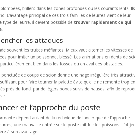
 plombées, brillent dans les zones profondes ou les courants lents. Il
d. L’avantage principal de ces trois familles de leurres vient de leur
type de leurre, il devient possible de
trouver rapidement ce qui
e.
lencher les attaques
de souvent les truites méfiantes. Mieux vaut alterner les vitesses de
irées pour imiter un poissonnet blessé. Les animations en dents de sci
particulièrement bien dans les fosses ou en aval des obstacles.
 ponctuée de coups de scion donne une nage irrégulière très attracti
 suffisant pour faire tourner la palette évite qu’elle ne remonte trop e
és près du fond, par de légers bonds suivis de pauses, afin de reprod
se.
lancer et l’approche du poste
formante dépend autant de la technique de lancer que de l’approche.
urres, une mauvaise entrée sur le poste fait fuir les poissons. L’objec
ivière à son avantage.