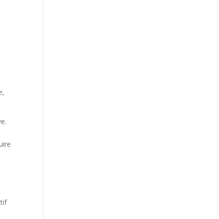
s
e,
ve.
n
uire
tif