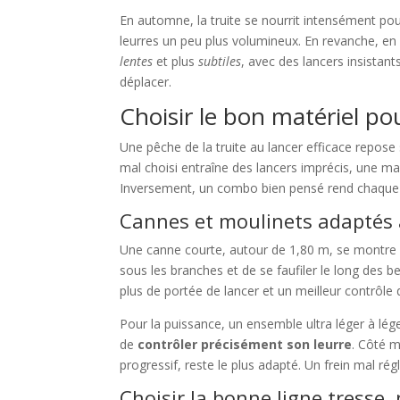
En automne, la truite se nourrit intensément pour
leurres un peu plus volumineux. En revanche, en 
lentes
et plus
subtiles
, avec des lancers insista
déplacer.
Choisir le bon matériel pou
Une pêche de la truite au lancer efficace repose 
mal choisi entraîne des lancers imprécis, une 
Inversement, un combo bien pensé rend chaque ge
Cannes et moulinets adaptés 
Une canne courte, autour de 1,80 m, se montre i
sous les branches et de se faufiler le long des 
plus de portée de lancer et un meilleur contrôle 
Pour la puissance, un ensemble ultra léger à léger
de
contrôler précisément son leurre
. Côté m
progressif, reste le plus adapté. Un frein mal r
Choisir la bonne ligne tresse,