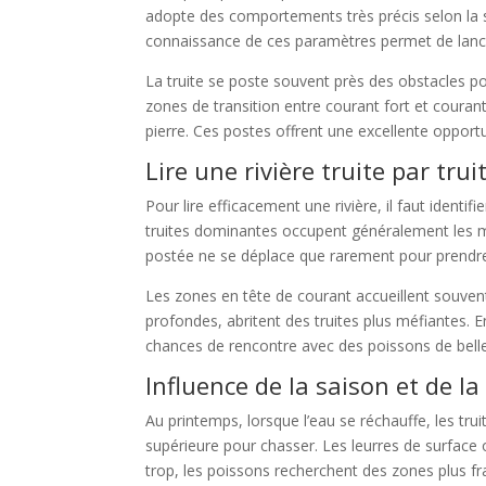
adopte des comportements très précis selon la sa
connaissance de ces paramètres permet de lance
La truite se poste souvent près des obstacles po
zones de transition entre courant fort et couran
pierre. Ces postes offrent une excellente opportu
Lire une rivière truite par trui
Pour lire efficacement une rivière, il faut identi
truites dominantes occupent généralement les mei
postée ne se déplace que rarement pour prendre 
Les zones en tête de courant accueillent souven
profondes, abritent des truites plus méfiantes.
chances de rencontre avec des poissons de belle ta
Influence de la saison et de l
Au printemps, lorsque l’eau se réchauffe, les tr
supérieure pour chasser. Les leurres de surface 
trop, les poissons recherchent des zones plus 