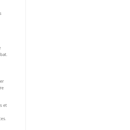
s
e
bat.
ser
fre
s et
tes.