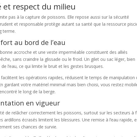
 et respect du milieu
mite pas à la capture de poissons. Elle repose aussi sur la sécurité
prudent et responsable protège autant sa santé que la ressource pisci
ng terme.
fort au bord de l’eau
bonne accroche et une veste imperméable constituent des alliés
êche, sans craindre la glissade ou le froid. Un gilet ou sac léger, bien
de l’eau, ce qui limite le bruit et les gestes brusques.
l facilitent les opérations rapides, réduisent le temps de manipulation
 En gardant votre matériel minimal mais bien choisi, vous restez mobil
encontré le long de la berge.
entation en vigueur
ité de relâcher correctement les poissons, surtout sur les secteurs à 
rdillons écrasés limitent les blessures. Une remise à l’eau rapide, 
tement ses chances de survie.