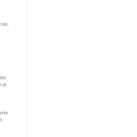
cole,
 des
e et
forte
en