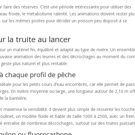
 faire des réserves. C’est une période intéressante pour utiliser des
eau froide, le métabolisme ralentit. Les animations doivent rester plu
nts sur les mêmes postes pour décider un poisson peu disposé à se
r la truite au lancer
sur un matériel fin, équilibré et adapté au type de rivière. Un ensembl
mauvaise animation des leurres et des décrochages au moment du com
ste plus naturel et plus rentable.
à chaque profil de pêche
déale pour les petits cours d’eau encombrés, car elle permet de pas
berges. En rivière moyenne ou large, une longueur autour de 2,10 m of
de la bannière.
 maximise la sensibilité. Il devient plus simple de ressentir les touche
oulinet, un modèle fluide et fiable de taille 1000 à 2500, avec un frein
églé entraîne de nombreux décrochages, surtout sur des truites puissan
 nylon ou fluorocarbone