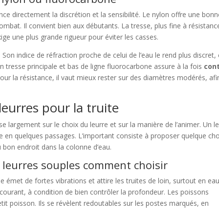
uence directement la discrétion et la sensibilité. Le nylon offre une bon
combat. Il convient bien aux débutants. La tresse, plus fine à résistanc
xige une plus grande rigueur pour éviter les casses.
on indice de réfraction proche de celui de l’eau le rend plus discret,
on tresse principale et bas de ligne fluorocarbone assure à la fois
con
Pour la résistance, il vaut mieux rester sur des diamètres modérés, afi
leurres pour la truite
se largement sur le choix du leurre et sur la manière de l’animer. Un l
ue en quelques passages. L’important consiste à proposer quelque ch
u bon endroit dans la colonne d’eau.
t leurres souples comment choisir
le émet de fortes vibrations et attire les truites de loin, surtout en ea
 courant, à condition de bien contrôler la profondeur. Les poissons
it poisson. Ils se révèlent redoutables sur les postes marqués, en