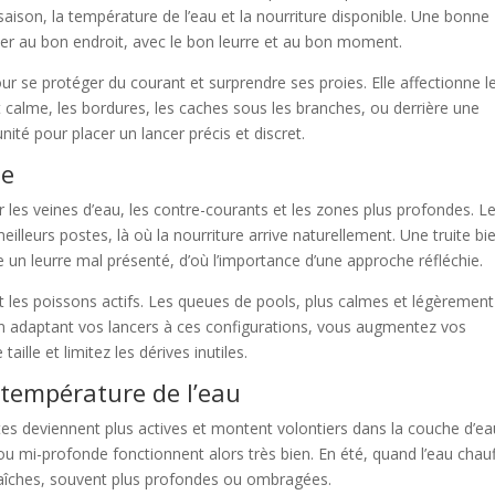
ison, la température de l’eau et la nourriture disponible. Une bonne
r au bon endroit, avec le bon leurre et au bon moment.
ur se protéger du courant et surprendre ses proies. Elle affectionne l
t calme, les bordures, les caches sous les branches, ou derrière une
nité pour placer un lancer précis et discret.
te
fier les veines d’eau, les contre-courants et les zones plus profondes. L
lleurs postes, là où la nourriture arrive naturellement. Une truite bi
un leurre mal présenté, d’où l’importance d’une approche réfléchie.
t les poissons actifs. Les queues de pools, plus calmes et légèrement
 En adaptant vos lancers à ces configurations, vous augmentez vos
ille et limitez les dérives inutiles.
a température de l’eau
uites deviennent plus actives et montent volontiers dans la couche d’e
ou mi-profonde fonctionnent alors très bien. En été, quand l’eau chau
fraîches, souvent plus profondes ou ombragées.