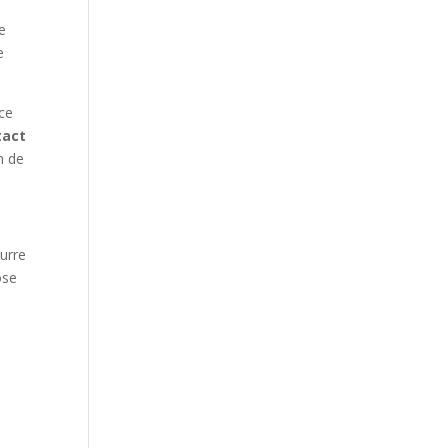
ne
e
 ce
tact
n de
eurre
ose
u