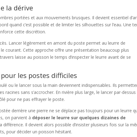
e la dérive
 ombres portées et aux mouvements brusques. Il devient essentiel d’ar
bord quand c’est possible et de limiter les silhouettes sur l’eau. Une t
nforce cette discrétion.
uccès. Lancer légèrement en amont du poste permet au leurre de
r le courant. Cette approche offre une présentation beaucoup plus
n travers laisse au poisson le temps d’inspecter le leurre avant de se
our les postes difficiles
oulé ou le lancer sous la main deviennent indispensables. Ils permette
s racines sans s’accrocher. En rivière plus large, le lancer par-dessus 
ôlé pour ne pas effrayer le poste.
postée derrière une pierre ne se déplace pas toujours pour un leurre q
es, on parvient à
déposer le leurre sur quelques dizaines de
la différence. Il devient alors possible d’insister plusieurs fois sur la 
ts, pour décider un poisson hésitant.